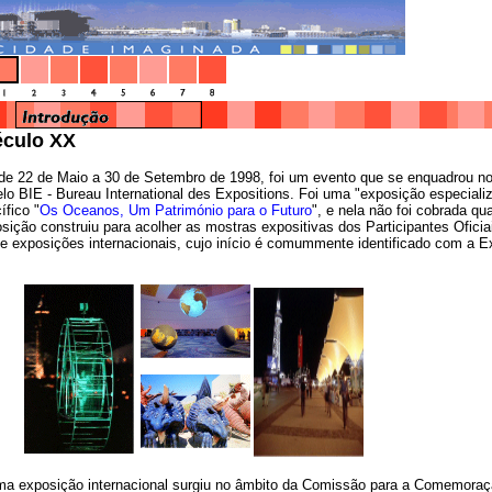
éculo XX
e 22 de Maio a 30 de Setembro de 1998, foi um evento que se enquadrou no 
pelo BIE - Bureau International des Expositions. Foi uma "exposição especia
fico "
Os Oceanos, Um Património para o Futuro
", e nela não foi cobrada qu
ição construiu para acolher as mostras expositivas dos Participantes Ofici
de exposições internacionais, cujo início é comummente identificado com a 
uma exposição internacional surgiu no âmbito da Comissão para a Comemora