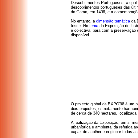
Descobrimentos Portugueses, a qual t
descobrimentos portugueses das últi
da Gama, em 1498, e a comemoração 
No entanto, a
dimensão temática
da E
fosse. No
tema
da Exposição de Lisbo
e colectiva, para com a preservação
disponível.
O projecto global da EXPO'98 é um pro
dois projectos, estreitamente harmon
de cerca de 340 hectares, localizada p
A realização da Exposição, em si me
urbanística e ambiental da referida á
capaz de acolher e englobar todas as