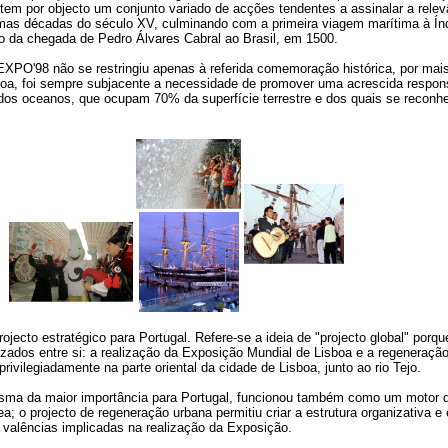
em por objecto um conjunto variado de acções tendentes a assinalar a relevâ
mas décadas do século XV, culminando com a primeira viagem marítima à Índi
da chegada de Pedro Álvares Cabral ao Brasil, em 1500.
XPO'98 não se restringiu apenas à referida comemoração histórica, por mais
a, foi sempre subjacente a necessidade de promover uma acrescida responsa
 dos oceanos, que ocupam 70% da superfície terrestre e dos quais se reconh
jecto estratégico para Portugal. Refere-se a ideia de "projecto global" porqu
izados entre si: a realização da Exposição Mundial de Lisboa e a regeneraçã
rivilegiadamente na parte oriental da cidade de Lisboa, junto ao rio Tejo.
sma da maior importância para Portugal, funcionou também como um motor de
rea; o projecto de regeneração urbana permitiu criar a estrutura organizativa 
 valências implicadas na realização da Exposição.