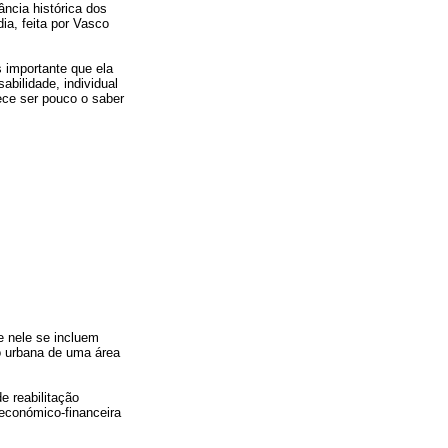
ncia histórica dos
a, feita por Vasco
 importante que ela
bilidade, individual
ece ser pouco o saber
e nele se incluem
o urbana de uma área
 reabilitação
e económico-financeira