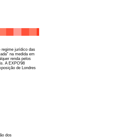
regime jurídico das
lizada" na medida em
alquer renda pelos
ais. A EXPO'98
Exposição de Londres
ção dos